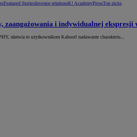
es
Featured Stories
Investor relations
K! Academy
Press
Top picks
, zaangażowania i indywidualnej ekspresji
PHY, ułatwia to użytkownikom Kahoot! nadawanie charakteru...