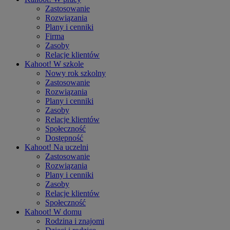
Zastosowanie
Rozwiązania
Plany i cenniki
Firma
Zasoby
Relacje klientów
Kahoot!
W szkole
Nowy rok szkolny
Zastosowanie
Rozwiązania
Plany i cenniki
Zasoby
Relacje klientów
Społeczność
Dostępność
Kahoot!
Na uczelni
Zastosowanie
Rozwiązania
Plany i cenniki
Zasoby
Relacje klientów
Społeczność
Kahoot!
W domu
Rodzina i znajomi