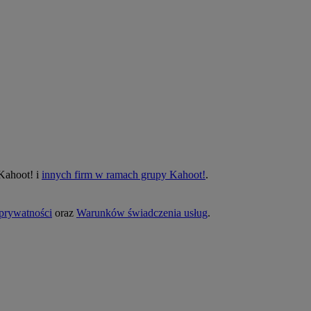
 Kahoot! i
innych firm w ramach grupy Kahoot!
.
 prywatności
oraz
Warunków świadczenia usług
.