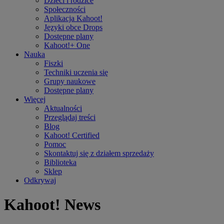
Dzieci i rodzice
Społeczności
Aplikacja Kahoot!
Języki obce Drops
Dostępne plany
Kahoot!+ One
Nauka
Fiszki
Techniki uczenia się
Grupy naukowe
Dostępne plany
Więcej
Aktualności
Przeglądaj treści
Blog
Kahoot! Certified
Pomoc
Skontaktuj się z działem sprzedaży
Biblioteka
Sklep
Odkrywaj
Kahoot! News