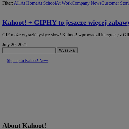
Filter:
All
At Home
At School
At Work
Company News
Customer Stori
Kahoot! + GIPHY to jeszcze więcej zabawy
GIF może wyrazić tysiące słów! Kahoot! wprowadził integrację z GI
July 20, 2021
Wyszukaj
Sign up to Kahoot! News
About Kahoot!