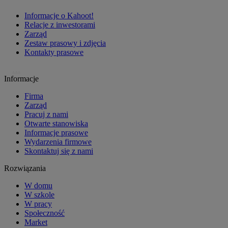
Informacje o Kahoot!
Relacje z inwestorami
Zarząd
Zestaw prasowy i zdjęcia
Kontakty prasowe
…
Informacje
Firma
Zarząd
Pracuj z nami
Otwarte stanowiska
Informacje prasowe
Wydarzenia firmowe
Skontaktuj się z nami
Rozwiązania
W domu
W szkole
W pracy
Społeczność
Market