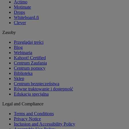
Actimo
Motimate
Drops
Whiteboard.fi
Clever
Zasoby
Przeglądaj treści
Blog
Webinaria
Kahoot! Certified
Centrum Zaufania
Centrum pomocy
Biblioteka
Sklep
Centrum bezpieczeństwa
Równe traktowanie i dostępność
Edukacja specjalna
Legal and Compliance
Terms and Conditions
Privacy Notice
Inclusion and Accessibility Policy