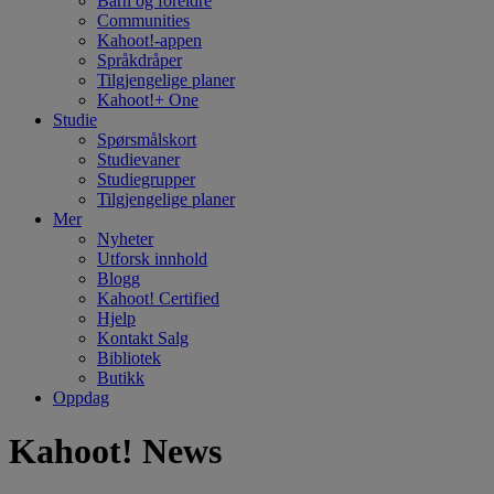
Barn og foreldre
Communities
Kahoot!-appen
Språkdråper
Tilgjengelige planer
Kahoot!+ One
Studie
Spørsmålskort
Studievaner
Studiegrupper
Tilgjengelige planer
Mer
Nyheter
Utforsk innhold
Blogg
Kahoot! Certified
Hjelp
Kontakt Salg
Bibliotek
Butikk
Oppdag
Kahoot! News