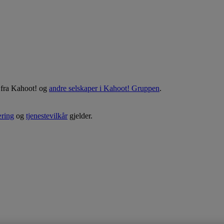
r fra Kahoot! og
andre selskaper i Kahoot! Gruppen
.
æring
og
tjenestevilkår
gjelder.