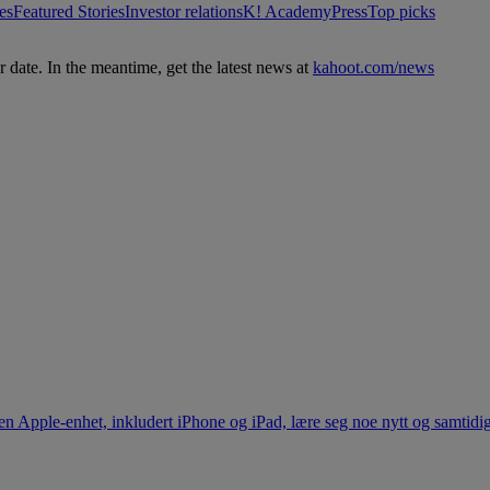
es
Featured Stories
Investor relations
K! Academy
Press
Top picks
ter date. In the meantime, get the latest news at
kahoot.com/news
n Apple-enhet, inkludert iPhone og iPad, lære seg noe nytt og samtid