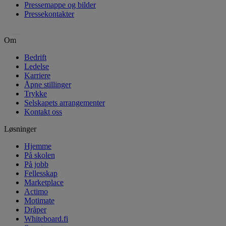
Pressemappe og bilder
Pressekontakter
…
Om
Bedrift
Ledelse
Karriere
Åpne stillinger
Trykke
Selskapets arrangementer
Kontakt oss
Løsninger
Hjemme
På skolen
På jobb
Fellesskap
Marketplace
Actimo
Motimate
Dråper
Whiteboard.fi