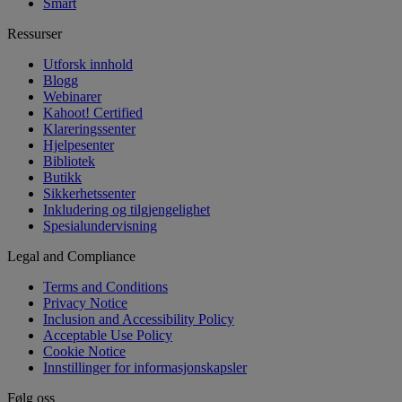
Smart
Ressurser
Utforsk innhold
Blogg
Webinarer
Kahoot! Certified
Klareringssenter
Hjelpesenter
Bibliotek
Butikk
Sikkerhetssenter
Inkludering og tilgjengelighet
Spesialundervisning
Legal and Compliance
Terms and Conditions
Privacy Notice
Inclusion and Accessibility Policy
Acceptable Use Policy
Cookie Notice
Innstillinger for informasjonskapsler
Følg oss