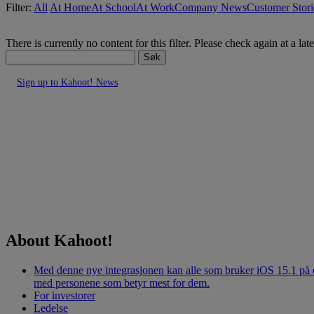
Filter:
All
At Home
At School
At Work
Company News
Customer Stori
There is currently no content for this filter. Please check again at a la
Søk
Sign up to Kahoot! News
About Kahoot!
Med denne nye integrasjonen kan alle som bruker iOS 15.1 på e
med personene som betyr mest for dem.
For investorer
Ledelse