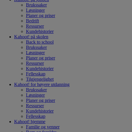
Brukssaker
Løsninger
Planer og priser
Bedrift
Ressurser
Kundehistorier
Kahoot! på
skolen
Back to school
Brukssaker
Løsninger
Planer og priser
Ressurser
Kundehistorier
Fellesskap
Tilgjengelighet
Kahoot! for
høyere utdanning
Brukssaker
Løsninger
Planer og priser
Ressurser
Kundehistorier
Fellesskap
Kahoot!
hjemme
Familie og venner