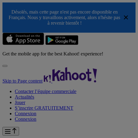
Désolés, mais cette page n'est pas encore disponible en
×
Français. Nous y travaillons activement, alors n'hésite pas
à revenir bientôt !
Get the mobile app for the best Kahoot! experience!
Skip to Page content
Contacter l’équipe commerciale
Actualités
Jouer
S’inscrire GRATUITEMENT
Connexion
Connexion