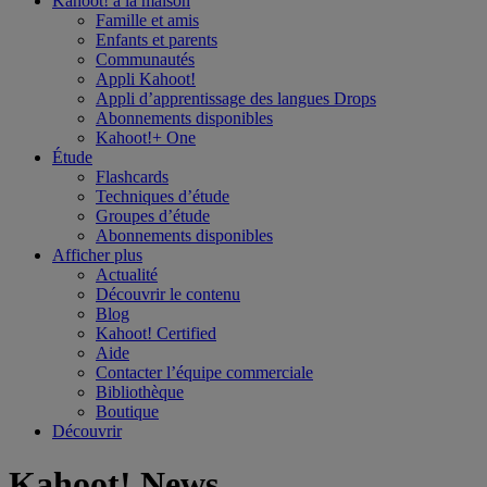
Kahoot! à la
maison
Famille et amis
Enfants et parents
Communautés
Appli Kahoot!
Appli d’apprentissage des langues Drops
Abonnements disponibles
Kahoot!+ One
Étude
Flashcards
Techniques d’étude
Groupes d’étude
Abonnements disponibles
Afficher plus
Actualité
Découvrir le contenu
Blog
Kahoot! Certified
Aide
Contacter l’équipe commerciale
Bibliothèque
Boutique
Découvrir
Kahoot! News