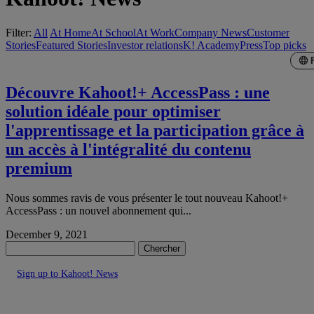
Filter:
All
At Home
At School
At Work
Company News
Customer
Stories
Featured Stories
Investor relations
K! Academy
Press
Top picks
Découvre Kahoot!+ AccessPass : une
solution idéale pour optimiser
l'apprentissage et la participation grâce à
un accès à l'intégralité du contenu
premium
Nous sommes ravis de vous présenter le tout nouveau Kahoot!+
AccessPass : un nouvel abonnement qui...
December 9, 2021
Chercher
Sign up to Kahoot! News