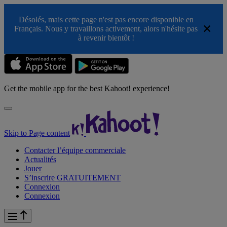
Désolés, mais cette page n'est pas encore disponible en
×
Français. Nous y travaillons activement, alors n'hésite pas
à revenir bientôt !
Get the mobile app for the best Kahoot! experience!
Skip to Page content
Contacter l’équipe commerciale
Actualités
Jouer
S’inscrire GRATUITEMENT
Connexion
Connexion