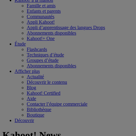
Kahoot! à la
maison
Famille et amis
Enfants et parents
Communautés
Appli Kahoot!
Appli d’apprentissage des langues Drops
Abonnements disponibles
Kahoot!+ One
Étude
Flashcards
Techniques d’étude
Groupes d’étude
Abonnements disponibles
Afficher plus
Actualité
Découvrir le contenu
Blog
Kahoot! Certified
Aide
Contacter l’équipe commerciale
Bibliothèque
Boutique
Découvrir
Kahoot! News