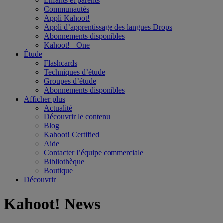
Enfants et parents
Communautés
Appli Kahoot!
Appli d’apprentissage des langues Drops
Abonnements disponibles
Kahoot!+ One
Étude
Flashcards
Techniques d’étude
Groupes d’étude
Abonnements disponibles
Afficher plus
Actualité
Découvrir le contenu
Blog
Kahoot! Certified
Aide
Contacter l’équipe commerciale
Bibliothèque
Boutique
Découvrir
Kahoot! News