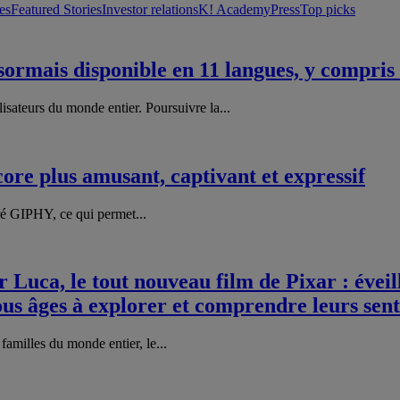
es
Featured Stories
Investor relations
K! Academy
Press
Top picks
sormais disponible en 11 langues, y compris 
lisateurs du monde entier. Poursuivre la...
re plus amusant, captivant et expressif
é GIPHY, ce qui permet...
 Luca, le tout nouveau film de Pixar : évei
ous âges à explorer et comprendre leurs sen
familles du monde entier, le...