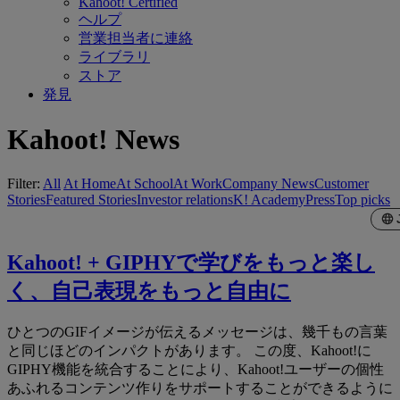
Kahoot! Certified
ヘルプ
営業担当者に連絡
ライブラリ
ストア
発見
Kahoot! News
Filter:
All
At Home
At School
At Work
Company News
Customer
Stories
Featured Stories
Investor relations
K! Academy
Press
Top picks
Kahoot! + GIPHYで学びをもっと楽し
く、自己表現をもっと自由に
ひとつのGIFイメージが伝えるメッセージは、幾千もの言葉
と同じほどのインパクトがあります。 この度、Kahoot!に
GIPHY機能を統合することにより、Kahoot!ユーザーの個性
あふれるコンテンツ作りをサポートすることができるように