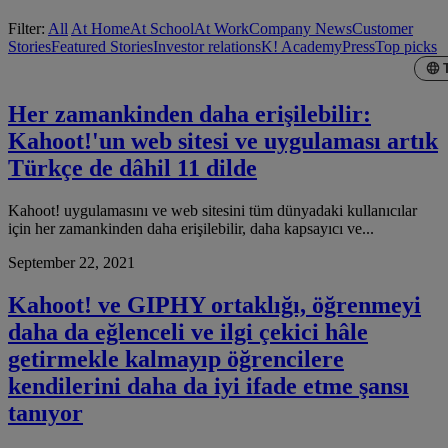
Filter:
All
At Home
At School
At Work
Company News
Customer
Stories
Featured Stories
Investor relations
K! Academy
Press
Top picks
Her zamankinden daha erişilebilir:
Kahoot!'un web sitesi ve uygulaması artık
Türkçe de dâhil 11 dilde
Kahoot! uygulamasını ve web sitesini tüm dünyadaki kullanıcılar
için her zamankinden daha erişilebilir, daha kapsayıcı ve...
September 22, 2021
Kahoot! ve GIPHY ortaklığı, öğrenmeyi
daha da eğlenceli ve ilgi çekici hâle
getirmekle kalmayıp öğrencilere
kendilerini daha da iyi ifade etme şansı
tanıyor