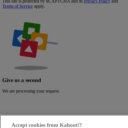
This site is protected by hCAPTCHA and its
Privacy Policy
and
Terms of Service
apply.
Give us a second
We are processing your request.
Accept cookies from Kahoot!?