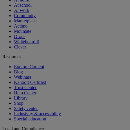
At school
At work
Community
Marketplace
Actimo
Motimate
Drops
Whiteboard.fi
Clever
Resources
Explore Content
Blog
Webinars
Kahoot! Certified
Trust Center
Help Center
Library
Shop
Safety center
Inclusivity & accessibility
Special education
Legal and Compliance