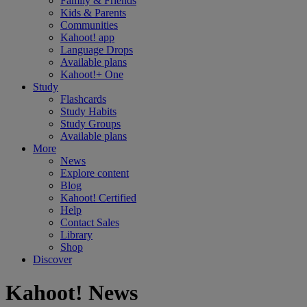
Family & Friends
Kids & Parents
Communities
Kahoot! app
Language Drops
Available plans
Kahoot!+ One
Study
Flashcards
Study Habits
Study Groups
Available plans
More
News
Explore content
Blog
Kahoot! Certified
Help
Contact Sales
Library
Shop
Discover
Kahoot! News