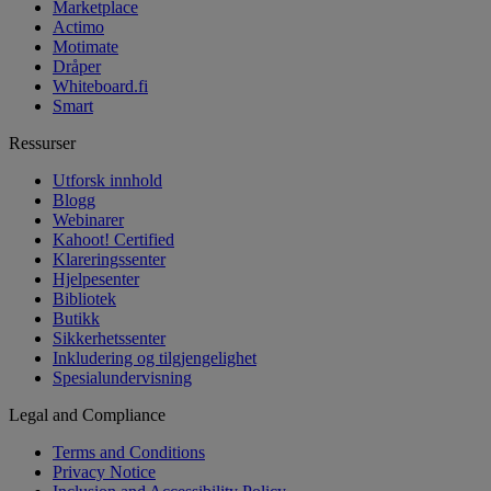
Marketplace
Actimo
Motimate
Dråper
Whiteboard.fi
Smart
Ressurser
Utforsk innhold
Blogg
Webinarer
Kahoot! Certified
Klareringssenter
Hjelpesenter
Bibliotek
Butikk
Sikkerhetssenter
Inkludering og tilgjengelighet
Spesialundervisning
Legal and Compliance
Terms and Conditions
Privacy Notice