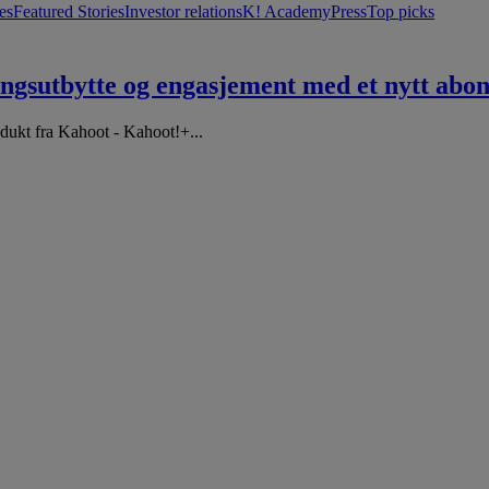
es
Featured Stories
Investor relations
K! Academy
Press
Top picks
ngsutbytte og engasjement med et nytt ab
odukt fra Kahoot - Kahoot!+...