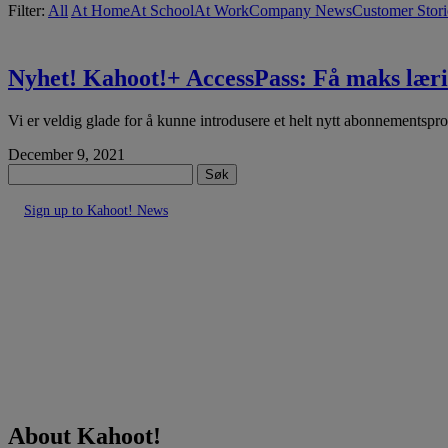
Filter:
All
At Home
At School
At Work
Company News
Customer Stori
Nyhet! Kahoot!+ AccessPass: Få maks læri
Vi er veldig glade for å kunne introdusere et helt nytt abonnementspr
December 9, 2021
Søk
Sign up to Kahoot! News
About Kahoot!