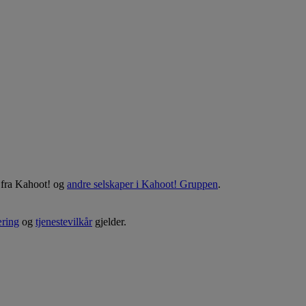
r fra Kahoot! og
andre selskaper i Kahoot! Gruppen
.
æring
og
tjenestevilkår
gjelder.