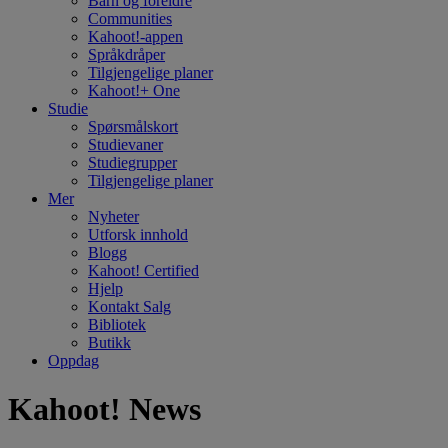
Barn og foreldre
Communities
Kahoot!-appen
Språkdråper
Tilgjengelige planer
Kahoot!+ One
Studie
Spørsmålskort
Studievaner
Studiegrupper
Tilgjengelige planer
Mer
Nyheter
Utforsk innhold
Blogg
Kahoot! Certified
Hjelp
Kontakt Salg
Bibliotek
Butikk
Oppdag
Kahoot! News