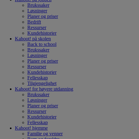
Brukssaker
Løsninger
Planer og priser
Bedrift
Ressurser
Kundehistorier
Kahoot! på
skolen
Back to school
Brukssaker
Løsninger
Planer og priser
Ressurser
Kundehistorier
Fellesskap
Tilgjengelighet
Kahoot! for
høyere utdanning
Brukssaker
Løsninger
Planer og priser
Ressurser
Kundehistorier
Fellesskap
Kahoot!
hjemme
Familie og venner