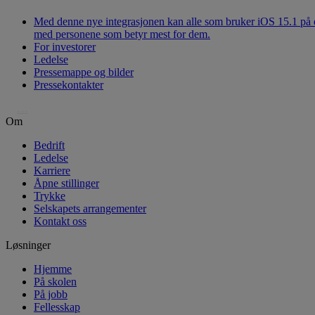
Med denne nye integrasjonen kan alle som bruker iOS 15.1 på e
med personene som betyr mest for dem.
For investorer
Ledelse
Pressemappe og bilder
Pressekontakter
…
Om
Bedrift
Ledelse
Karriere
Åpne stillinger
Trykke
Selskapets arrangementer
Kontakt oss
Løsninger
Hjemme
På skolen
På jobb
Fellesskap