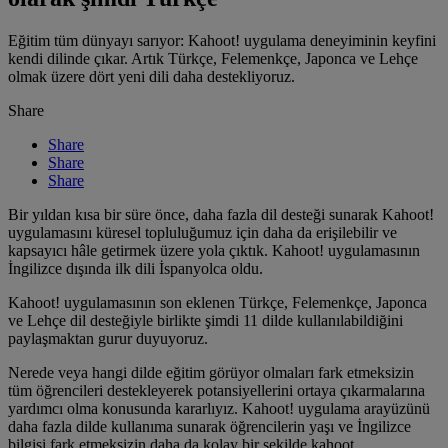
Eğitim tüm dünyayı sarıyor: Kahoot! uygulama deneyiminin keyfini
kendi dilinde çıkar. Artık Türkçe, Felemenkçe, Japonca ve Lehçe
olmak üzere dört yeni dili daha destekliyoruz.
Share
Share
Share
Share
Bir yıldan kısa bir süre önce, daha fazla dil desteği sunarak Kahoot!
uygulamasını küresel topluluğumuz için daha da erişilebilir ve
kapsayıcı hâle getirmek üzere yola çıktık. Kahoot! uygulamasının
İngilizce dışında ilk dili İspanyolca oldu.
Kahoot! uygulamasının son eklenen Türkçe, Felemenkçe, Japonca
ve Lehçe dil desteğiyle birlikte şimdi 11 dilde kullanılabildiğini
paylaşmaktan gurur duyuyoruz.
Nerede veya hangi dilde eğitim görüyor olmaları fark etmeksizin
tüm öğrencileri destekleyerek potansiyellerini ortaya çıkarmalarına
yardımcı olma konusunda kararlıyız. Kahoot! uygulama arayüzünü
daha fazla dilde kullanıma sunarak öğrencilerin yaşı ve İngilizce
bilgisi fark etmeksizin daha da kolay bir şekilde kahoot