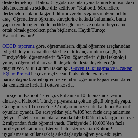
desteklemek için Kahoot! uygulamasından yararlanma konusundaki
düşüncelerini şu şekilde dile getiriyor: “Kahoot!, öğrencilere
ilerlemeleri hakkında geri bildirim verebileceğiniz mükemmel bir
araç. Öğrencilerin öğrenme süreçlerine katkıda bulunmak, bunu
yaparken de öğrencilerle birlikte eğlenmek ve onların heyecanına
ortak olmak gerçekten paha biçilemez. Haydi Türkçe
Kahoot’layalım!”
OECD raporuna
göre, öğretmenlerin, dijital öğrenme araçlarından
iyi şekilde yararlanabileceklerine dair inançları oldukça güçlü.
Türkiye’deki öğretmenlerin %76’sı, öğrencilerin dijital teknoloji
yoluyla öğrenimini kuvvetli bir şekilde destekleyebileceğini
düşünüyor. Milli Eğitim Bakanlığı,
Güvenli Okullaşma ve Uzaktan
Eğitim Projesi
ile çevrimiçi ve sınıf tabanlı deneyimleri
harmanlayarak sanal öğrenme ve hibrit öğrenme kapasitesini daha
da genişletme hedefini ortaya koydu.
Türkçenin Kahoot!’ta en çok kullanılan 10 dil arasında yerini
almasıyla Kahoot!, Türkiye piyasasına çoktan güçlü bir giriş yaptı.
Geçtiğimiz yıl Türkiye’de 22 milyonun üzerinde katılımcı Kahoot!
oyunları oynadı. Bu sayı yıldan yıla %105’ten fazla artış anlamına
geliyor. Üstelik kullanıcılar arasında 140.000’den fazla öğretmen ve
2 milyondan fazla öğrenci vardı. Türkiye’de 340.000’den fazla
profesyonel katılımcı, ister yerinde ister uzaktan Kahoot!
uygulamasını kullanarak iş arkadaşlarıyla öğreniyor, etkileşim