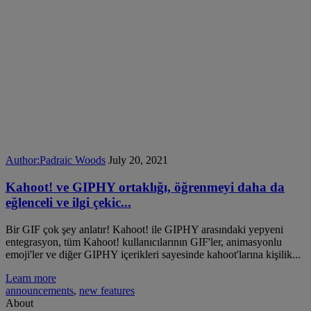
Author:
Padraic Woods
July 20, 2021
Kahoot! ve GIPHY ortaklığı, öğrenmeyi daha da
eğlenceli ve ilgi çekic...
Bir GIF çok şey anlatır! Kahoot! ile GIPHY arasındaki yepyeni
entegrasyon, tüm Kahoot! kullanıcılarının GIF'ler, animasyonlu
emoji'ler ve diğer GIPHY içerikleri sayesinde kahoot'larına kişilik...
Learn more
announcements
,
new features
About