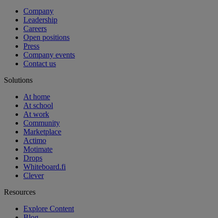
Company
Leadership
Careers
Open positions
Press
Company events
Contact us
Solutions
At home
At school
At work
Community
Marketplace
Actimo
Motimate
Drops
Whiteboard.fi
Clever
Resources
Explore Content
Blog