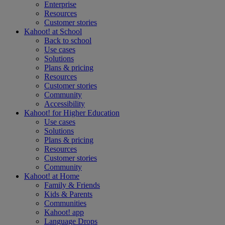
Enterprise
Resources
Customer stories
Kahoot! at
School
Back to school
Use cases
Solutions
Plans & pricing
Resources
Customer stories
Community
Accessibility
Kahoot! for
Higher Education
Use cases
Solutions
Plans & pricing
Resources
Customer stories
Community
Kahoot! at
Home
Family & Friends
Kids & Parents
Communities
Kahoot! app
Language Drops