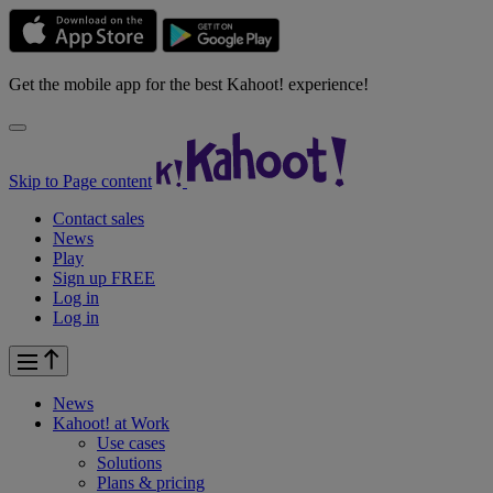
Get the mobile app for the best Kahoot! experience!
Skip to Page content
Contact sales
News
Play
Sign up FREE
Log in
Log in
News
Kahoot! at
Work
Use cases
Solutions
Plans & pricing