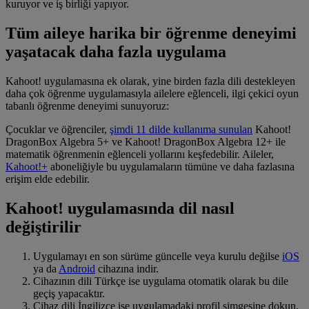
kuruyor ve iş birliği yapıyor.
Tüm aileye harika bir öğrenme deneyimi
yaşatacak daha fazla uygulama
Kahoot! uygulamasına ek olarak, yine birden fazla dili destekleyen
daha çok öğrenme uygulamasıyla ailelere eğlenceli, ilgi çekici oyun
tabanlı öğrenme deneyimi sunuyoruz:
Çocuklar ve öğrenciler,
şimdi 11 dilde kullanıma sunulan
Kahoot!
DragonBox Algebra 5+ ve Kahoot! DragonBox Algebra 12+ ile
matematik öğrenmenin eğlenceli yollarını keşfedebilir. Aileler,
Kahoot!+
aboneliğiyle bu uygulamaların tümüne ve daha fazlasına
erişim elde edebilir.
Kahoot! uygulamasında dil nasıl
değiştirilir
Uygulamayı en son sürüme güncelle veya kurulu değilse
iOS
ya da
Android
cihazına indir.
Cihazının dili Türkçe ise uygulama otomatik olarak bu dile
geçiş yapacaktır.
Cihaz dili İngilizce ise uygulamadaki profil simgesine dokun.