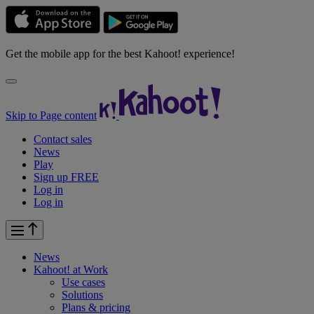
Get the mobile app for the best Kahoot! experience!
Skip to Page content
Contact sales
News
Play
Sign up FREE
Log in
Log in
News
Kahoot! at
Work
Use cases
Solutions
Plans & pricing