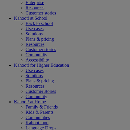
Enterprise
Resources
Customer stories
Kahoot! at
School
Back to school
Use cases
Solutions
Plans & pricing
Resources
Customer stories
Community
Accessibility
Kahoot! for
Higher Education
Use cases
Solutions
Plans & pricing
Resources
Customer stories
Community
Kahoot! at
Home
Family & Friends
Kids & Parents
Communities
Kahoot! app
Language Drops