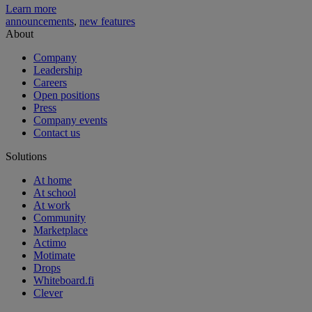
Learn more
announcements
,
new features
About
Company
Leadership
Careers
Open positions
Press
Company events
Contact us
Solutions
At home
At school
At work
Community
Marketplace
Actimo
Motimate
Drops
Whiteboard.fi
Clever