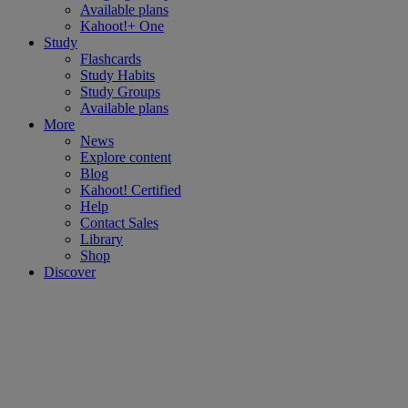
Available plans
Kahoot!+ One
Study
Flashcards
Study Habits
Study Groups
Available plans
More
News
Explore content
Blog
Kahoot! Certified
Help
Contact Sales
Library
Shop
Discover