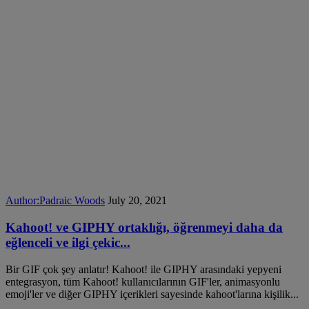
Author:
Padraic Woods
July 20, 2021
Kahoot! ve GIPHY ortaklığı, öğrenmeyi daha da
eğlenceli ve ilgi çekic...
Bir GIF çok şey anlatır! Kahoot! ile GIPHY arasındaki yepyeni
entegrasyon, tüm Kahoot! kullanıcılarının GIF'ler, animasyonlu
emoji'ler ve diğer GIPHY içerikleri sayesinde kahoot'larına kişilik...