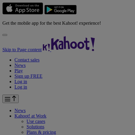
Get the mobile app for the best Kahoot! experience!
Skip to Page content
Contact sales
News
Play
Sign up FREE
Log in
Log in
News
Kahoot! at
Work
Use cases
Solutions
Plans & pricing