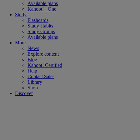
Available plans
Kahoot!+ One
Study
Flashcards
Study Habits
Study Groups
Available plans
More
News
Explore content
Blog
Kahoot! Certified
Help
Contact Sales
Library
Shop
Discover