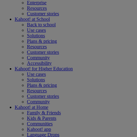
Enterprise
Resources
Customer stories
Kahoot! at
School
Back to school
Use cases
Solutions
Plans & pricing
Resources
Customer stories
Community
Accessibility
Kahoot! for
Higher Education
Use cases
Solutions
Plans & pricing
Resources
Customer stories
Community
Kahoot! at
Home
Family & Friends
Kids & Parents
Communities
Kahoot! app
Language Drops