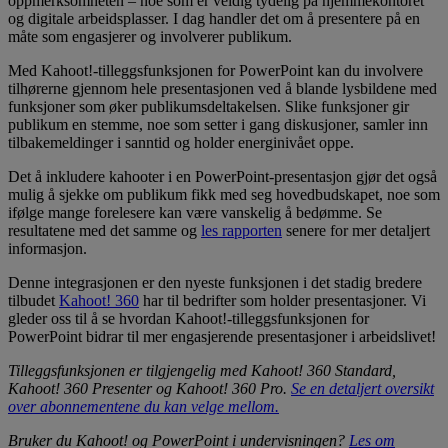
oppmerksomheten – noe som er veldig tydelig på hjemmekontoret
og digitale arbeidsplasser. I dag handler det om å presentere på en
måte som engasjerer og involverer publikum.
Med Kahoot!-tilleggsfunksjonen for PowerPoint kan du involvere
tilhørerne gjennom hele presentasjonen ved å blande lysbildene med
funksjoner som øker publikumsdeltakelsen. Slike funksjoner gir
publikum en stemme, noe som setter i gang diskusjoner, samler inn
tilbakemeldinger i sanntid og holder energinivået oppe.
Det å inkludere kahooter i en PowerPoint-presentasjon gjør det også
mulig å sjekke om publikum fikk med seg hovedbudskapet, noe som
ifølge mange forelesere kan være vanskelig å bedømme. Se
resultatene med det samme og
les rapporten
senere for mer detaljert
informasjon.
Denne integrasjonen er den nyeste funksjonen i det stadig bredere
tilbudet
Kahoot! 360
har til bedrifter som holder presentasjoner. Vi
gleder oss til å se hvordan Kahoot!-tilleggsfunksjonen for
PowerPoint bidrar til mer engasjerende presentasjoner i arbeidslivet!
Tilleggsfunksjonen er tilgjengelig med Kahoot! 360 Standard,
Kahoot! 360 Presenter og Kahoot! 360 Pro.
Se en detaljert oversikt
over abonnementene du kan velge mellom.
Bruker du Kahoot! og PowerPoint i undervisningen?
Les om