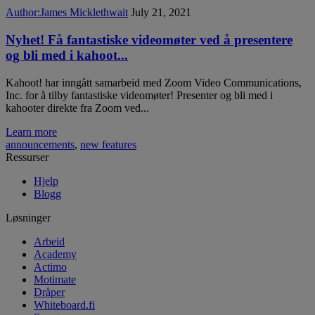
Author:
James Micklethwait
July 21, 2021
Nyhet! Få fantastiske videomøter ved å presentere
og bli med i kahoot...
Kahoot! har inngått samarbeid med Zoom Video Communications,
Inc. for å tilby fantastiske videomøter! Presenter og bli med i
kahooter direkte fra Zoom ved...
Learn more
announcements
,
new features
Ressurser
Hjelp
Blogg
Løsninger
Arbeid
Academy
Actimo
Motimate
Dråper
Whiteboard.fi