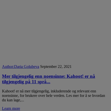
Author:
Daria Golubeva
September 22, 2021
Mer tilgjengelig enn noensinne: Kahoot! er nå
tilgjengelig på 11 språ...
Kahoot! er nå mer tilgjengelig, inkluderende og relevant enn
noensinne, for brukere over hele verden. Les mer for å se hvordan
du kan lage,...
Learn more