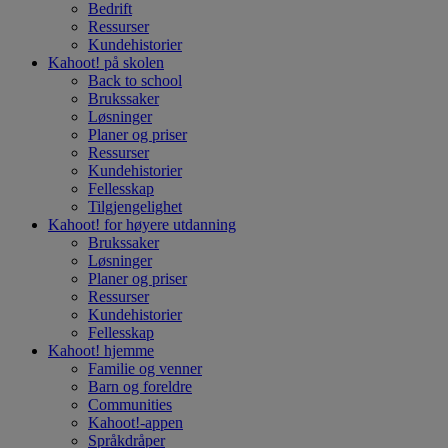
Bedrift
Ressurser
Kundehistorier
Kahoot! på
skolen
Back to school
Brukssaker
Løsninger
Planer og priser
Ressurser
Kundehistorier
Fellesskap
Tilgjengelighet
Kahoot! for
høyere utdanning
Brukssaker
Løsninger
Planer og priser
Ressurser
Kundehistorier
Fellesskap
Kahoot!
hjemme
Familie og venner
Barn og foreldre
Communities
Kahoot!-appen
Språkdråper