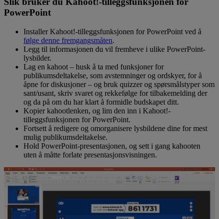
Slik bruker du Kahoot!-tilleggsfunksjonen for
PowerPoint
Installer Kahoot!-tilleggsfunksjonen for PowerPoint ved å
følge denne fremgangsmåten
.
Legg til informasjonen du vil fremheve i ulike PowerPoint-
lysbilder.
Lag en kahoot – husk å ta med funksjoner for
publikumsdeltakelse, som avstemninger og ordskyer, for å
åpne for diskusjoner – og bruk quizzer og spørsmålstyper som
sant/usant, skriv svaret og rekkefølge for tilbakemelding der
og da på om du har klart å formidle budskapet ditt.
Kopier kahootlenken, og lim den inn i Kahoot!-
tilleggsfunksjonen for PowerPoint.
Fortsett å redigere og omorganisere lysbildene dine for mest
mulig publikumsdeltakelse.
Hold PowerPoint-presentasjonen, og sett i gang kahooten
uten å måtte forlate presentasjonsvisningen.