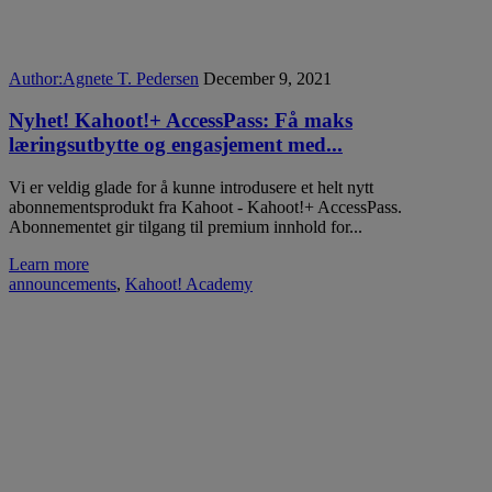
Author:
Agnete T. Pedersen
December 9, 2021
Nyhet! Kahoot!+ AccessPass: Få maks
læringsutbytte og engasjement med...
Vi er veldig glade for å kunne introdusere et helt nytt
abonnementsprodukt fra Kahoot - Kahoot!+ AccessPass.
Abonnementet gir tilgang til premium innhold for...
Learn more
announcements
,
Kahoot! Academy