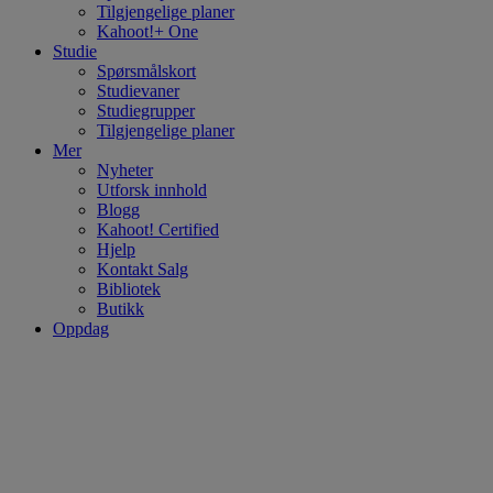
Tilgjengelige planer
Kahoot!+ One
Studie
Spørsmålskort
Studievaner
Studiegrupper
Tilgjengelige planer
Mer
Nyheter
Utforsk innhold
Blogg
Kahoot! Certified
Hjelp
Kontakt Salg
Bibliotek
Butikk
Oppdag