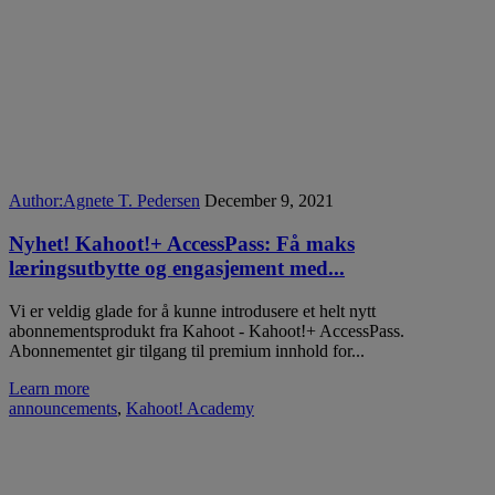
Author:
Agnete T. Pedersen
December 9, 2021
Nyhet! Kahoot!+ AccessPass: Få maks
læringsutbytte og engasjement med...
Vi er veldig glade for å kunne introdusere et helt nytt
abonnementsprodukt fra Kahoot - Kahoot!+ AccessPass.
Abonnementet gir tilgang til premium innhold for...
Learn more
announcements
,
Kahoot! Academy