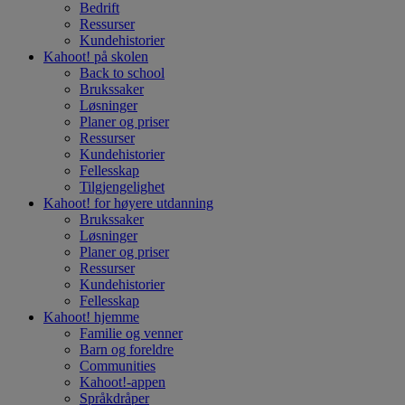
Bedrift
Ressurser
Kundehistorier
Kahoot! på
skolen
Back to school
Brukssaker
Løsninger
Planer og priser
Ressurser
Kundehistorier
Fellesskap
Tilgjengelighet
Kahoot! for
høyere utdanning
Brukssaker
Løsninger
Planer og priser
Ressurser
Kundehistorier
Fellesskap
Kahoot!
hjemme
Familie og venner
Barn og foreldre
Communities
Kahoot!-appen
Språkdråper