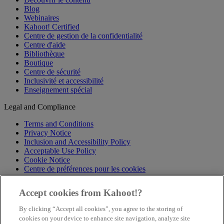
Blog
Webinaires
Kahoot! Certified
Centre de gestion de la confidentialité
Centre d'aide
Bibliothèque
Boutique
Centre de sécurité
Inclusivité et accessibilité
Enseignement spécial
Legal and Compliance
Terms and Conditions
Privacy Notice
Inclusion and Accessibility Policy
Acceptable Use Policy
Cookie Notice
Centre de préférences pour les cookies
Nous suivre
Accept cookies from Kahoot!?
x
By clicking “Accept all cookies”, you agree to the storing of
Facebook
cookies on your device to enhance site navigation, analyze site
LinkedIn